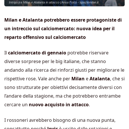
Intrigo tra Milan e Atalanta in attacco (Ansa Foto) - spaziomilan.it
Milan e Atalanta potrebbero essere protagoniste di
un intreccio sul calciomercato: nuova idea per il
reparto offensivo sul calciomercato
Il
calciomercato di gennaio
potrebbe riservare
diverse sorprese per le big italiane, che stanno
andando alla ricerca dei rinforzi giusti per migliorare le
rispettive rose. Vale anche per
Milan
e
Atalanta
, che si
sono strutturate per obiettivi decisamente diversi con
l’andare della stagione, ma che potrebbero entrambe
cercare un
nuovo acquisto in attacco
.
I rossoneri avrebbero bisogno di una nuova punta,
soprattutto perché
Jovic
è uscito dalle rotazioni e