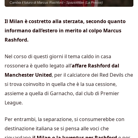
Cambia il futuro di Marcus Rashford - SpazioMilan (La Presse)
Il Milan è costretto alla sterzata, secondo quanto
informano dall’estero in merito al colpo Marcus
Rashford.
Nel corso di questi giorni il tema caldo in casa
rossonera è quello legato all’
affare Rashford dal
Manchester United
, per il calciatore dei Red Devils che
si trova coinvolto in quella che è la sua cessione,
assieme a quella di Garnacho, dal club di Premier
League.
Per entrambi, la separazione, si consumerebbe con
destinazione italiana se si pensa alle voci che
riguardano
il Milan o la Juventus per Rashford
e per