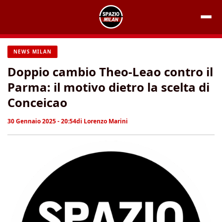
Vai
al
contenuto
NEWS MILAN
Doppio cambio Theo-Leao contro il
Parma: il motivo dietro la scelta di
Conceicao
30 Gennaio 2025 - 20:54
di
Lorenzo Marini