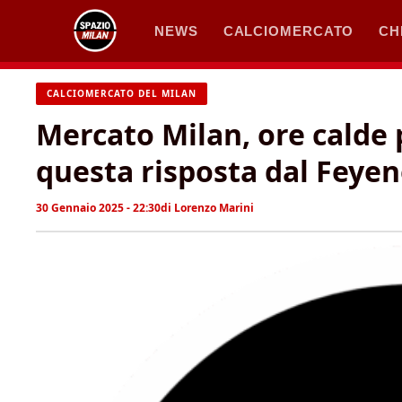
Vai
NEWS
CALCIOMERCATO
CH
al
contenuto
CALCIOMERCATO DEL MILAN
Mercato Milan, ore calde 
questa risposta dal Feyen
30 Gennaio 2025 - 22:30
di
Lorenzo Marini