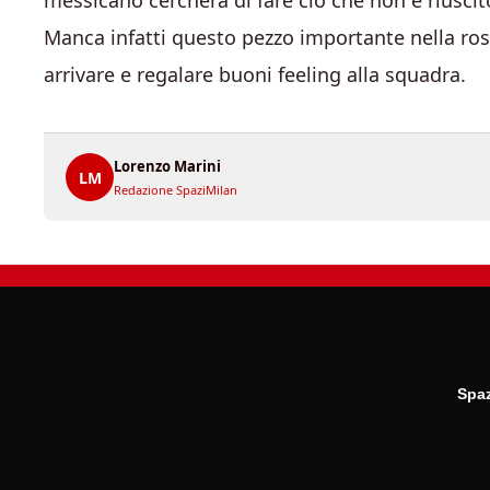
messicano cercherà di fare ciò che non è riuscito
Manca infatti questo pezzo importante nella ro
arrivare e regalare buoni feeling alla squadra.
Lorenzo Marini
LM
Redazione SpaziMilan
Spaz