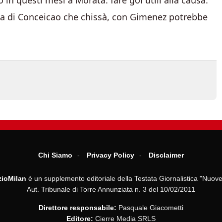
 in questi mesi a Morata: fare gol utili alla causa.
sa di Conceicao che chissà, con Gimenez potrebbe
Chi Siamo
Privacy Policy
Disclaimer
ioMilan
è un supplemento editoriale della Testata Giornalistica "Nuove
Aut. Tribunale di Torre Annunziata n. 3 del 10/02/2011
Direttore responsabile:
Pasquale Giacometti
Editore:
Cierre Media SRLS