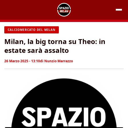
Vai
al
contenuto
CALCIOMERCATO DEL MILAN
Milan, la big torna su Theo: in
estate sarà assalto
26 Marzo 2025 - 13:10
di
Nunzio Marrazzo