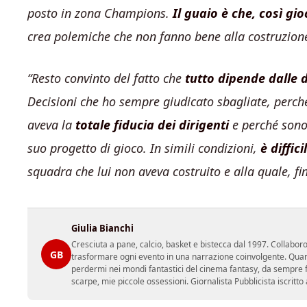
posto in zona Champions.
Il guaio è che, così gi
crea polemiche che non fanno bene alla costruzione
“Resto convinto del fatto che
tutto dipende dalle d
Decisioni che ho sempre giudicato sbagliate, perch
aveva la
totale fiducia dei dirigenti
e perché sono 
suo progetto di gioco. In simili condizioni,
è diffic
squadra che lui non aveva costruito e alla quale, fino
Giulia Bianchi
Cresciuta a pane, calcio, basket e bistecca dal 1997. Collabo
GB
trasformare ogni evento in una narrazione coinvolgente. Quan
perdermi nei mondi fantastici del cinema fantasy, da sempre fon
scarpe, mie piccole ossessioni. Giornalista Pubblicista iscritto