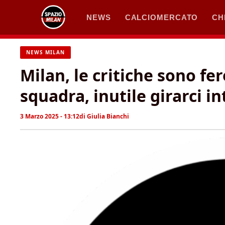
Vai
NEWS
CALCIOMERCATO
CH
al
contenuto
NEWS MILAN
Milan, le critiche sono fe
squadra, inutile girarci i
3 Marzo 2025 - 13:12
di
Giulia Bianchi