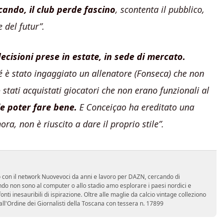
ocando, il club perde fascino
, scontenta il pubblico,
 del futur”.
ecisioni prese in estate, in sede di mercato.
é è stato ingaggiato un allenatore (Fonseca) che non
stati acquistati giocatori che non erano funzionali al
ile poter fare bene.
E Conceiçao ha ereditato una
ra, non è riuscito a dare il proprio stile”.
ro con il network Nuovevoci da anni e lavoro per DAZN, cercando di
do non sono al computer o allo stadio amo esplorare i paesi nordici e
ti inesauribili di ispirazione. Oltre alle maglie da calcio vintage colleziono
 all'Ordine dei Giornalisti della Toscana con tessera n. 17899