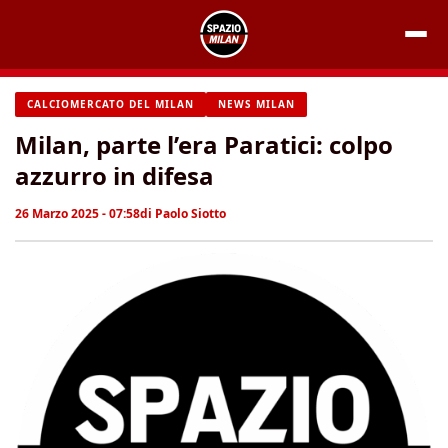
Vai
al
contenuto
CALCIOMERCATO DEL MILAN
NEWS MILAN
Milan, parte l’era Paratici: colpo
azzurro in difesa
26 Marzo 2025 - 07:58
di
Paolo Siotto