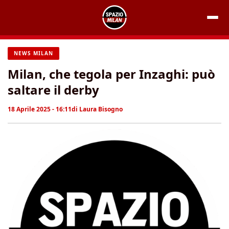
Vai
al
contenuto
NEWS MILAN
Milan, che tegola per Inzaghi: può
saltare il derby
18 Aprile 2025 - 16:11
di
Laura Bisogno