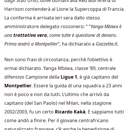
dagli Stati Uniti, dove domani alla Red Bull Arena di
Harrison contenderà al Lione la Supercoppa di Francia.
La conferma è arrivata ieri sera dallo stesso
amministratore delegato rossonero: “ “
Yanga-Mbiwa è
una
trattativa vera
, come tutte è questione di denaro.
Prima andrò a Montpellier
“, ha dichiarato a
Gazzetta.it
.
Non sono frasi di circostanza, perchè l’obiettivo è
ormai dichiarato. Yanga Mbiwa, classe ‘89, centrale
difensivo Campione della
Ligue 1
, è già capitano del
Montpellier
. Essere la guida di una squadra a 23 anni
non è poco e non da tutti. L’ultimo che arrivò da
capitano (del San Paolo) nel Milan, nella stagione
2002/2003, fu un certo
Ricardo Kakà
. E sappiamo tutti
come andò a finire. Per il giovane centrafricano
naturalizzato francese, c’è anche la benedizione di