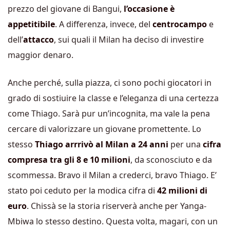
prezzo del giovane di Bangui,
l’occasione è
appetitibile
. A differenza, invece, del
centrocampo
e
dell’
attacco
, sui quali il Milan ha deciso di investire
maggior denaro.
Anche perché, sulla piazza, ci sono pochi giocatori in
grado di sostiuire la classe e l’eleganza di una certezza
come Thiago. Sarà pur un’incognita, ma vale la pena
cercare di valorizzare un giovane promettente. Lo
stesso
Thiago arrrivò al Milan a 24 anni
per una
cifra
compresa tra gli 8 e 10 milioni
, da sconosciuto e da
scommessa. Bravo il Milan a crederci, bravo Thiago. E’
stato poi ceduto per la modica cifra di
42 milioni di
euro
. Chissà se la storia riserverà anche per Yanga-
Mbiwa lo stesso destino. Questa volta, magari, con un