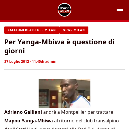
Vai
al
contenuto
CALCIOMERCATO DEL MILAN
NEWS MILAN
Per Yanga-Mbiwa è questione di
giorni
27 Luglio 2012 - 11:45
di
admin
Adriano Galliani
andrà a Montpellier per trattare
Mapou Yanga-Mbiwa
al ritorno del club transalpino