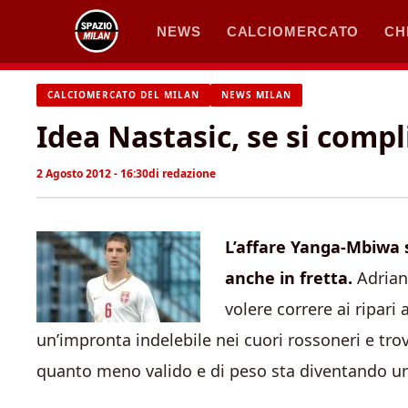
Vai
NEWS
CALCIOMERCATO
CH
al
contenuto
CALCIOMERCATO DEL MILAN
NEWS MILAN
Idea Nastasic, se si compl
2 Agosto 2012 - 16:30
di
redazione
L’affare Yanga-Mbiwa s
anche in fretta.
Adriano
volere correre ai ripari
un’impronta indelebile nei cuori rossoneri e tro
quanto meno valido e di peso sta diventando una