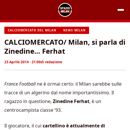
Vai
al
contenuto
CALCIOMERCATO DEL MILAN
NEWS MILAN
CALCIOMERCATO/ Milan, si parla di
Zinedine… Ferhat
23 Aprile 2014 - 21:00
di
redazione
France Football
ne è ormai certo: il Milan sarebbe sulle
tracce di un algerino dal nome importantissimo. Il
ragazzo in questione,
Zinedine Ferhat
, è un
centrocampista classe ’93.
Il giocatore, il cui
cartellino è attualmente di