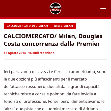
Vai
al
contenuto
CALCIOMERCATO DEL MILAN
NEWS MILAN
CALCIOMERCATO/ Milan, Douglas
Costa concorrenza dalla Premier
12 Agosto 2014 - 16:30
di
redazione
Ieri parlavamo di Lavezzi e Cerci. Lo ammettiamo, sono
le due opzioni più affascinanti per il mercato
dell’attacco rossonero, due ali dalle grandi capacità
tecniche miste a corsa e polmoni da fare invidia a
fondisti di professione. Forse, però, dimenticavamo le
“altre” due piste che gli uomini mercato di Adriano