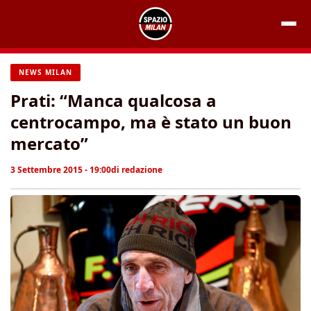
Vai
al
contenuto
NEWS MILAN
Prati: “Manca qualcosa a
centrocampo, ma è stato un buon
mercato”
3 Settembre 2015 - 19:00
di
redazione