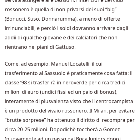
servirà attingere alle cessioni: l’intenzione del club
rossonero è quella di non privarsi dei suoi “big”
(Bonucci, Suso, Donnarumma), a meno di offerte
irrinunciabili, e perciò i soldi dovranno arrivare dagli
addii di qualche giovane e dei calciatori che non
rientrano nei piani di Gattuso.
Come, ad esempio, Manuel Locatelli, il cui
trasferimento al Sassuolo è praticamente cosa fatta: il
classe ’98 si trasferirà in neroverde per circa tredici
milioni di euro (undici fissi ed un paio di bonus),
interamente di plusvalenza visto che il centrocampista
è un prodotto del vivaio rossonero. Il Milan, per evitare
“brutte sorprese” ha ottenuto il diritto di recompra per
circa 20-25 milioni. Dopodichè toccherà a Gomez
(nuovamente ad un passo dal Boca Juniors dopo i