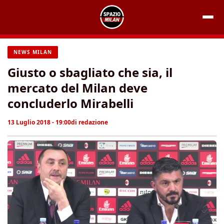
Vai
al
contenuto
NEWS MILAN
Giusto o sbagliato che sia, il
mercato del Milan deve
concluderlo Mirabelli
13 Luglio 2018 - 19:00
di
redazione