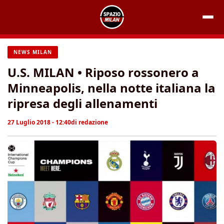
Vai
al
contenuto
NEWS MILAN
U.S. MILAN • Riposo rossonero a
Minneapolis, nella notte italiana la
ripresa degli allenamenti
27 Luglio 2018 - 12:40
di
redazione