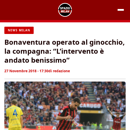
Vai
al
contenuto
NEWS MILAN
Bonaventura operato al ginocchio,
la compagna: “L’intervento è
andato benissimo”
27 Novembre 2018 - 17:30
di
redazione