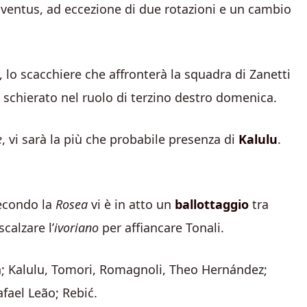
uventus, ad eccezione di due rotazioni e un cambio
, lo scacchiere che affronterà la squadra di Zanetti
, schierato nel ruolo di terzino destro domenica.
e
, vi sarà la più che probabile presenza di
Kalulu
.
secondo la
Rosea
vi è in atto un
ballottaggio
tra
calzare l’
ivoriano
per affiancare Tonali.
an; Kalulu, Tomori, Romagnoli, Theo Hernández;
fael Leão; Rebić.