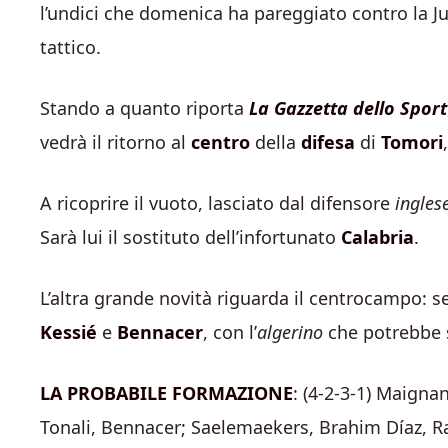
l’undici che domenica ha pareggiato contro la J
tattico.
Stando a quanto riporta
La Gazzetta dello Sport
vedrà il ritorno al
centro
della
difesa
di
Tomori
A ricoprire il vuoto, lasciato dal difensore
ingles
Sarà lui il sostituto dell’infortunato
Calabria
.
L’altra grande novità riguarda il centrocampo: 
Kessié
e
Bennacer
, con l’
algerino
che potrebbe s
LA PROBABILE FORMAZIONE
: (4-2-3-1) Maign
Tonali, Bennacer; Saelemaekers, Brahim Díaz, Ra