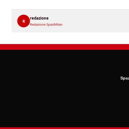
redazione
R
Redazione SpaziMilan
Spaz