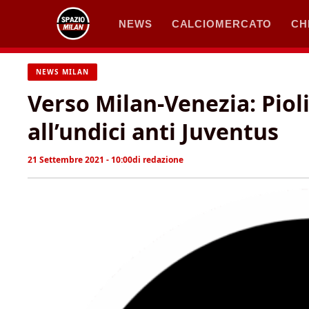
Vai
NEWS
CALCIOMERCATO
CH
al
contenuto
NEWS MILAN
Verso Milan-Venezia: Piol
all’undici anti Juventus
21 Settembre 2021 - 10:00
di
redazione