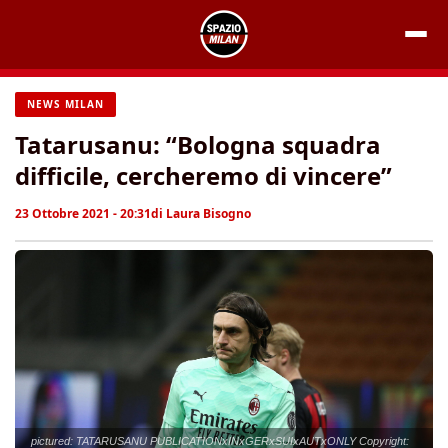
Vai
al
contenuto
NEWS MILAN
Tatarusanu: “Bologna squadra
difficile, cercheremo di vincere”
23 Ottobre 2021 - 20:31
di
Laura Bisogno
pictured: TATARUSANU PUBLICATIONxINxGERxSUIxAUTxONLY Copyright: