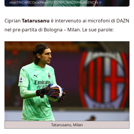
xfotoTRICARICOx/xIPAx/xFOTOTRICARICOIPAxAGENCYx 0
Ciprian
Tatarusanu
è intervenuto ai microfoni di DAZN
nel pre-partita di Bologna – Milan. Le sue parole:
Tatarusanu, Milan