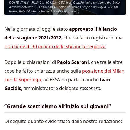
ROME, ITALY - JULY 04: AC Milan CEO Ivan Gazidis looks on during the Serie
A match between SS Lazio and AC Milan at Stadio Olimpico on July 4, 2020 in
Rome, Italy. (Photo by Paolo Bruno/Getty Images)
Nella giornata di oggi è stato
approvato il bilancio
della stagione 2021/2022
, che ha fatto registrare una
riduzione di 30 milioni dello sbilancio negativo
.
Dopo le dichiarazioni di
Paolo Scaroni
, che tra le altre
cose ha fatto chiarezza anche sulla
posizione del Milan
con la Superlega
, ad
ESPN
ha parlato anche
Ivan
Gazidis
, amministratore delegato
rossonero
.
“Grande scetticismo all’inizio sui giovani”
Di seguito quanto evidenziato dalla nostra redazione: