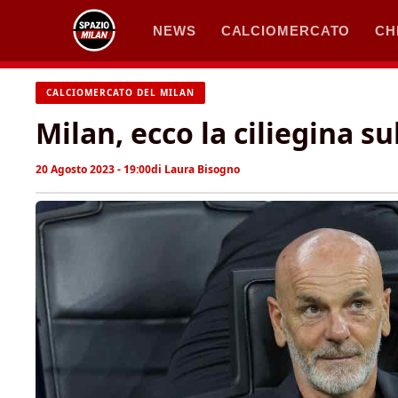
Vai
NEWS
CALCIOMERCATO
CH
al
contenuto
CALCIOMERCATO DEL MILAN
Milan, ecco la ciliegina su
20 Agosto 2023 - 19:00
di
Laura Bisogno