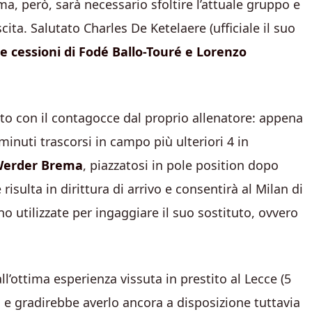
ma, però, sarà necessario sfoltire l’attuale gruppo e
ita. Salutato Charles De Ketelaere (ufficiale il suo
le cessioni di Fodé Ballo-Touré e Lorenzo
gato con il contagocce dal proprio allenatore: appena
inuti trascorsi in campo più ulteriori 4 in
l Werder Brema
, piazzatosi in pole position dopo
risulta in dirittura di arrivo e consentirà al Milan di
o utilizzate per ingaggiare il suo sostituto, ovvero
l’ottima esperienza vissuta in prestito al Lecce (5
za e gradirebbe averlo ancora a disposizione tuttavia