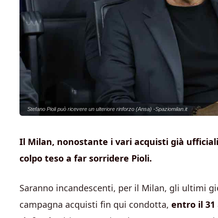
Stefano Pioli può ricevere un ulteriore rinforzo (Ansa) -Spaziomilan.it
Il Milan, nonostante i vari acquisti già uffici
colpo teso a far sorridere Pioli.
Saranno incandescenti, per il Milan, gli ultimi gi
campagna acquisti fin qui condotta,
entro il 31