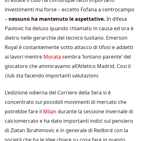
In estate il club ha comunque fatto importanti
investimenti ma forse – eccetto Fofana a centrocampo
–
nessuno ha mantenuto le aspettative.
In difesa
Pavlovic ha deluso quando chiamato in causa ed ora è
dietro nelle gerarchie del tecnico lusitano. Emerson
Royal è costantemente sotto attacco di tifosi e addetti
ai lavori mentre
Morata
sembra ‘lontano parente’ del
giocatore che ammiravamo all’Atletico Madrid. Cosi il
club sta facendo importanti valutazioni.
L’edizione odierna del Corriere della Sera si è
concentrato sui possibili movimenti di mercato che
potrebbe fare il
Milan
durante la sessione invernale di
calciomercato e ha dato importanti indizi sul pensiero
di Zlatan Ibrahimovic e in generale di Redbird con la
società che ha le idee chiare su cosa fare in questo