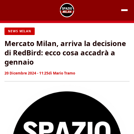
Vai
al
contenuto
NEWS MILAN
Mercato Milan, arriva la decisione
di RedBird: ecco cosa accadrà a
gennaio
20 Dicembre 2024 - 11:25
di
Mario Tramo