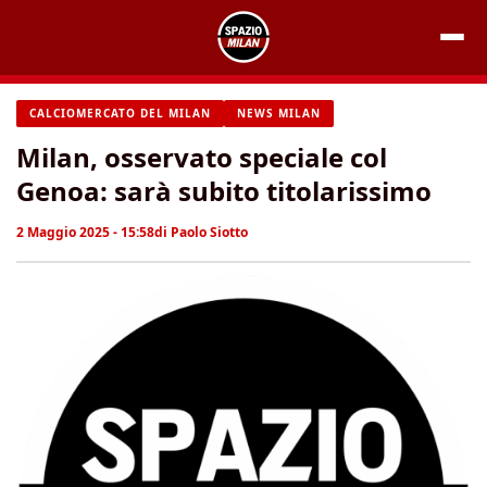
Vai
al
contenuto
CALCIOMERCATO DEL MILAN
NEWS MILAN
Milan, osservato speciale col
Genoa: sarà subito titolarissimo
2 Maggio 2025 - 15:58
di
Paolo Siotto