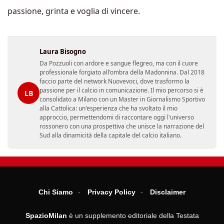
passione, grinta e voglia di vincere.
Laura Bisogno
Da Pozzuoli con ardore e sangue flegreo, ma con il cuore
professionale forgiato all'ombra della Madonnina. Dal 2018
faccio parte del network Nuovevoci, dove trasformo la
passione per il calcio in comunicazione. Il mio percorso si è
LB
consolidato a Milano con un Master in Giornalismo Sportivo
alla Cattolica: un'esperienza che ha svoltato il mio
approccio, permettendomi di raccontare oggi l'universo
rossonero con una prospettiva che unisce la narrazione del
Sud alla dinamicità della capitale del calcio italiano.
Chi Siamo
Privacy Policy
Disclaimer
SpazioMilan
è un supplemento editoriale della Testata