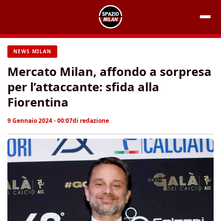
Vai
al
contenuto
NEWS MILAN
Mercato Milan, affondo a sorpresa
per l’attaccante: sfida alla
Fiorentina
9 Gennaio 2024 - 00:07
di
redazione