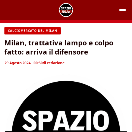
Vai
al
contenuto
CALCIOMERCATO DEL MILAN
Milan, trattativa lampo e colpo
fatto: arriva il difensore
29 Agosto 2024 - 00:30
di
redazione