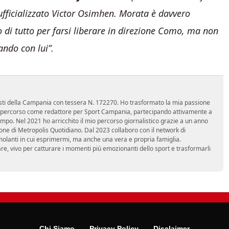
ufficializzato Victor Osimhen. Morata è davvero
 di tutto per farsi liberare in direzione Como, ma non
ando con lui”.
nalisti della Campania con tessera N. 172270. Ho trasformato la mia passione
 mio percorso come redattore per Sport Campania, partecipando attivamente a
mpo. Nel 2021 ho arricchito il mio percorso giornalistico grazie a un anno
zione di Metropolis Quotidiano. Dal 2023 collaboro con il network di
molanti in cui esprimermi, ma anche una vera e propria famiglia.
re, vivo per catturare i momenti più emozionanti dello sport e trasformarli
Chi Siamo
Privacy Policy
Disclaimer