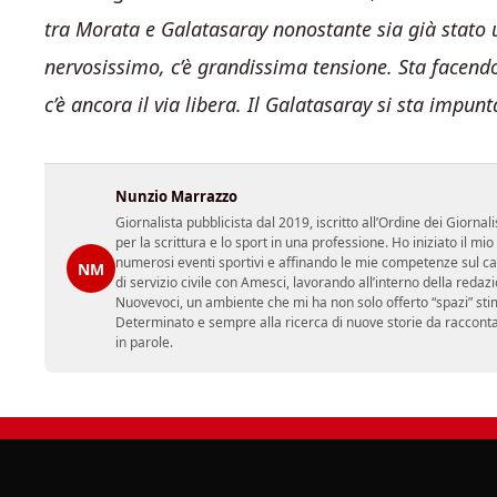
tra Morata e Galatasaray nonostante sia già stato 
nervosissimo, c’è grandissima tensione. Sta facendo
c’è ancora il via libera. Il Galatasaray si sta impunt
Nunzio Marrazzo
Giornalista pubblicista dal 2019, iscritto all’Ordine dei Gior
per la scrittura e lo sport in una professione. Ho iniziato il
numerosi eventi sportivi e affinando le mie competenze sul ca
NM
di servizio civile con Amesci, lavorando all’interno della reda
Nuovevoci, un ambiente che mi ha non solo offerto “spazi” sti
Determinato e sempre alla ricerca di nuove storie da racconta
in parole.