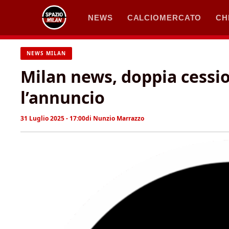
Vai
NEWS
CALCIOMERCATO
CH
al
contenuto
NEWS MILAN
Milan news, doppia cessi
l’annuncio
31 Luglio 2025 - 17:00
di
Nunzio Marrazzo