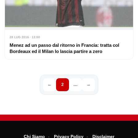
28 LUG 2016 · 13:00
Menez ad un passo dal ritorno in Francia: tratta col
Bordeaux ed il Milan lo lascia partire a zero
←
2
…
→
Chi Siamo
Privacy Policy
Disclaimer