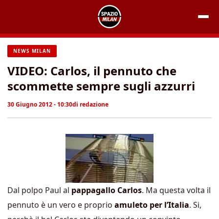
Vai
al
contenuto
NEWS MILAN
VIDEO: Carlos, il pennuto che
scommette sempre sugli azzurri
30 Giugno 2012 - 10:30
di
redazione
Dal polpo Paul al
pappagallo Carlos
. Ma questa volta il
pennuto è un vero e proprio
amuleto per l’Italia
. Si,