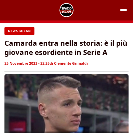
Vai
al
contenuto
NEWS MILAN
Camarda entra nella storia: è il più
giovane esordiente in Serie A
25 Novembre 2023 - 22:35
di
Clemente Grimaldi