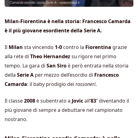
Camarda esordio storia Serie A - spaziomilan.it
Milan-Fiorentina è nella storia: Francesco Camarda
è il più giovane esordiente della Serie A.
Il
Milan
sta vincendo
1-0
contro la
Fiorentina
grazie
alla rete di
Theo Hernandez
su rigore nel primo
tempo. La gara di
San Siro
è però entrata nella storia
della
Serie A
per mezzo dell’esordio di
Francesco
Camarda
: il baby prodigio dei
rossoneri
.
Il classe
2008
è subentrato a
Jovic
all’
83′
diventando il
più giovane di sempre a debuttare nel campionato
nostrano.