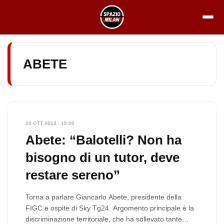
Vai
al
contenuto
ABETE
29 OTT 2013 · 19:00
Abete: “Balotelli? Non ha
bisogno di un tutor, deve
restare sereno”
Torna a parlare Giancarlo Abete, presidente della
FIGC e ospite di Sky Tg24. Argomento principale è la
discriminazione territoriale, che ha sollevato tante…