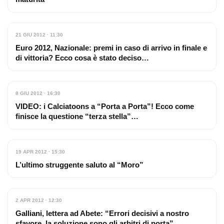
21 GIU 2012 · 11:30
Euro 2012, Nazionale: premi in caso di arrivo in finale e
di vittoria? Ecco cosa è stato deciso…
8 GIU 2012 · 16:30
VIDEO: i Calciatoons a “Porta a Porta”! Ecco come
finisce la questione “terza stella”…
19 APR 2012 · 15:30
L’ultimo struggente saluto al “Moro”
2 APR 2012 · 12:30
Galliani, lettera ad Abete: “Errori decisivi a nostro
sfavore, la soluzione sono gli arbitri di porta”