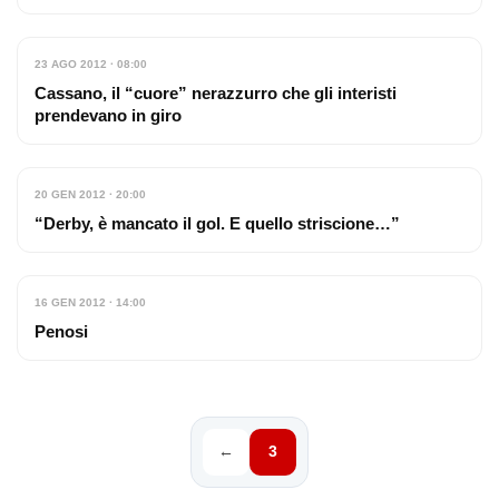
23 AGO 2012 · 08:00
Cassano, il “cuore” nerazzurro che gli interisti
prendevano in giro
20 GEN 2012 · 20:00
“Derby, è mancato il gol. E quello striscione…”
16 GEN 2012 · 14:00
Penosi
←
3