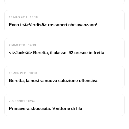
16 MAG 2011 · 16:18
Ecco i <i>Verdi</i> rossoneri che avanzano!
2 MAG 2011 · 14:19
<i>Jack</i> Beretta, il classe ’92 cresce in fretta
18 APR 2011 · 13:03
Beretta, la nostra nuova soluzione offensiva
7 APR 2011 · 12:49
Primavera sbocciata: 9 vittorie di fila