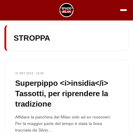
Vai
al
contenuto
STROPPA
11 SET 2012 · 13:00
Superpippo <i>insidia</i>
Tassotti, per riprendere la
tradizione
Affidare la panchina del Milan solo ad ex rossoneri.
Per la maggior parte del tempo è stata la linea
tracciata da Silvio…