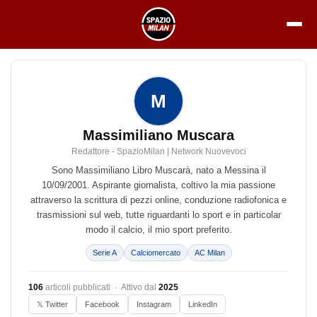
Vai
al
contenuto
M
Massimiliano Muscara
Redattore - SpazioMilan | Network Nuovevoci
Sono Massimiliano Libro Muscarà, nato a Messina il
10/09/2001. Aspirante giornalista, coltivo la mia passione
attraverso la scrittura di pezzi online, conduzione radiofonica e
trasmissioni sul web, tutte riguardanti lo sport e in particolar
modo il calcio, il mio sport preferito.
Serie A
Calciomercato
AC Milan
106
articoli pubblicati · Attivo dal
2025
𝕏 Twitter
Facebook
Instagram
LinkedIn