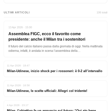
ULTIMI ARTICOLI
106 totali
13 Apr 2026 · 15:00
Assemblea FIGC, ecco il favorito come
presidente: anche il Milan tra i sostenitori
Il futuro del calcio italiano passa dalla giornata di oggi. Nella mattinata
odierna, infatti, è andata in scena l’assemblea della…
11 Apr 2026 · 18:47
Milan-Udinese, inizio shock per i rossoneri: è 0-2 all’intervallo
11 Apr 2026 · 16:58
Milan-Udinese, le scelte ufficiali: Allegri col tridente!
4 Apr 2026 · 23:17
Milan, l’obiettivo fa un annuncio sul futuro: “Qui sto bene