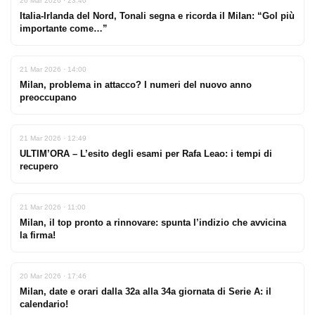
26 Mar 2026 · 23:40
Italia-Irlanda del Nord, Tonali segna e ricorda il Milan: “Gol più
importante come…”
21 Mar 2026 · 14:00
Milan, problema in attacco? I numeri del nuovo anno
preoccupano
21 Mar 2026 · 12:49
ULTIM’ORA – L’esito degli esami per Rafa Leao: i tempi di
recupero
21 Mar 2026 · 11:00
Milan, il top pronto a rinnovare: spunta l’indizio che avvicina
la firma!
20 Mar 2026 · 17:46
Milan, date e orari dalla 32a alla 34a giornata di Serie A: il
calendario!