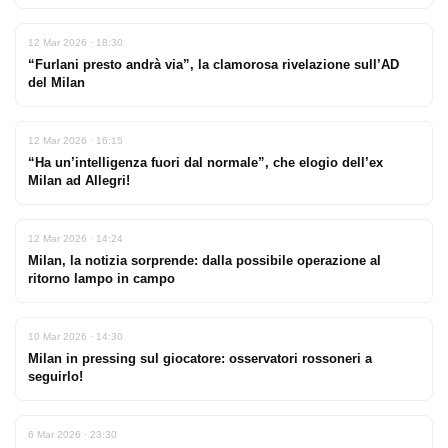
12 Mar 2026 · 18:30
“Furlani presto andrà via”, la clamorosa rivelazione sull’AD
del Milan
12 Mar 2026 · 16:15
“Ha un’intelligenza fuori dal normale”, che elogio dell’ex
Milan ad Allegri!
12 Mar 2026 · 14:24
Milan, la notizia sorprende: dalla possibile operazione al
ritorno lampo in campo
10 Mar 2026 · 14:30
Milan in pressing sul giocatore: osservatori rossoneri a
seguirlo!
6 Mar 2026 · 23:30