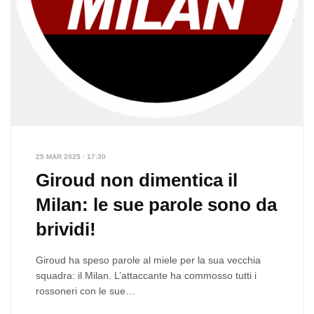
25 MAR 2025 · 17:30
Giroud non dimentica il
Milan: le sue parole sono da
brividi!
Giroud ha speso parole al miele per la sua vecchia
squadra: il Milan. L’attaccante ha commosso tutti i
rossoneri con le sue…