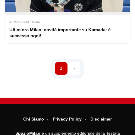
31 MAG 2023 · 18:44
Ultim’ora Milan, novità importante su Kamada: è
successo oggi!
1
→
Chi Siamo
Privacy Policy
Disclaimer
SpazioMilan
è un supplemento editoriale della Testata