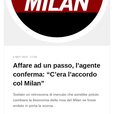
4 NOV 2023 · 17:28
Affare ad un passo, l’agente
conferma: “C’era l’accordo
col Milan”
Svelato un retroscena di mercato che avrebbe potuto
cambiare la fisionomia della rosa del Milan se fosse
andato in porta la scorsa…