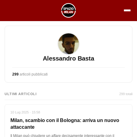
Vai
al
contenuto
Alessandro Basta
299
articoli pubblicati
ULTIMI ARTICOLI
299 totali
10 Lug 2025 · 15:58
Milan, scambio con il Bologna: arriva un nuovo
attaccante
Il Milan può chiudere un affare decisamente interessante con il