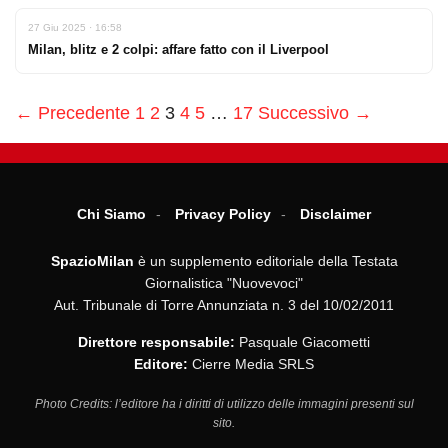
27 Giu 2025 · 16:58
Milan, blitz e 2 colpi: affare fatto con il Liverpool
← Precedente
1
2
3
4
5
…
17
Successivo →
Chi Siamo
Privacy Policy
Disclaimer
SpazioMilan
è un supplemento editoriale della Testata
Giornalistica "Nuovevoci"
Aut. Tribunale di Torre Annunziata n. 3 del 10/02/2011
Direttore responsabile:
Pasquale Giacometti
Editore:
Cierre Media SRLS
Photo Credits: l’editore ha i diritti di utilizzo delle immagini presenti sul
sito.