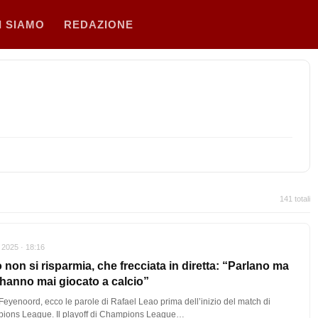
I SIAMO
REDAZIONE
141 totali
 2025 · 18:16
 non si risparmia, che frecciata in diretta: “Parlano ma
hanno mai giocato a calcio”
Feyenoord, ecco le parole di Rafael Leao prima dell’inizio del match di
ions League. Il playoff di Champions League…