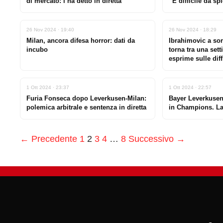
di mercato: l’ha detto in diretta
“È difficile da sp
26 Nov 2024 · 19:40
26 Nov 2024 · 18:29
Milan, ancora difesa horror: dati da
Ibrahimovic a so
incubo
torna tra una sett
esprime sulle dif
1 Ott 2024 · 23:37
1 Ott 2024 · 22:57
Furia Fonseca dopo Leverkusen-Milan:
Bayer Leverkusen
polemica arbitrale e sentenza in diretta
in Champions. La
← Precedente
1
2
3
4
…
8
Successivo →