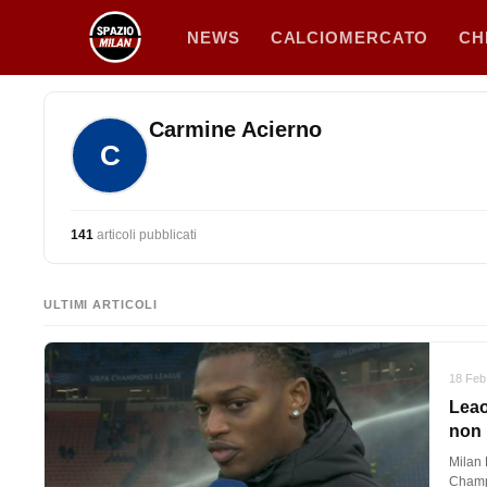
Vai
NEWS
CALCIOMERCATO
CH
al
contenuto
Carmine Acierno
C
141
articoli pubblicati
ULTIMI ARTICOLI
18 Feb
Leao
non 
Milan 
Champ