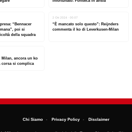
iegare”
infortunato: Fonseca in ansia
2 Ott 2024 · 00:07
rpresa: “Bennacer
“È mancato solo questo”: Reijnders
imana”, poi si
commenta il ko di Leverkusen-Milan
ficoltà della squadra
 Milan, ancora un ko
 corsa si complica
Chi Siamo
Privacy Policy
Disclaimer