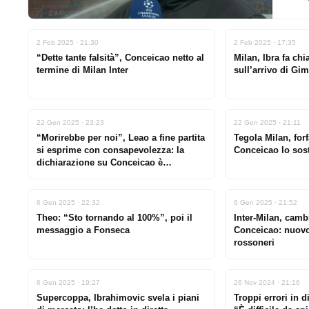
2 Feb 2025 · 21:30
2 Feb 2025 · 17:35
“Dette tante falsità”, Conceicao netto al
Milan, Ibra fa ch
termine di Milan Inter
sull’arrivo di Gi
22 Gen 2025 · 23:23
22 Gen 2025 · 21:11
“Morirebbe per noi”, Leao a fine partita
Tegola Milan, for
si esprime con consapevolezza: la
Conceicao lo sost
dichiarazione su Conceicao è
eloquente
6 Gen 2025 · 22:32
6 Gen 2025 · 21:52
Theo: “Sto tornando al 100%”, poi il
Inter-Milan, camb
messaggio a Fonseca
Conceicao: nuovo 
rossoneri
6 Gen 2025 · 19:27
26 Nov 2024 · 21:16
Supercoppa, Ibrahimovic svela i piani
Troppi errori in d