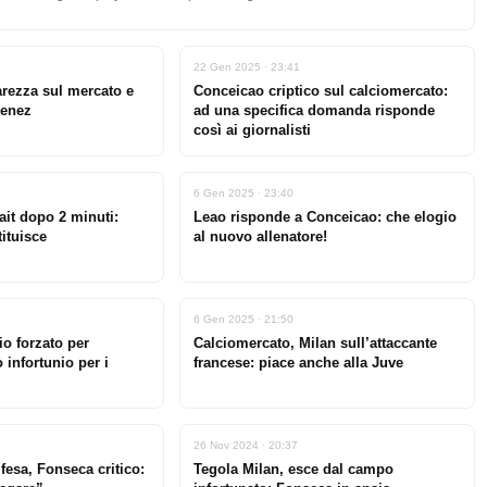
22 Gen 2025 · 23:41
iarezza sul mercato e
Conceicao criptico sul calciomercato:
menez
ad una specifica domanda risponde
così ai giornalisti
6 Gen 2025 · 23:40
fait dopo 2 minuti:
Leao risponde a Conceicao: che elogio
ituisce
al nuovo allenatore!
6 Gen 2025 · 21:50
io forzato per
Calciomercato, Milan sull’attaccante
infortunio per i
francese: piace anche alla Juve
26 Nov 2024 · 20:37
ifesa, Fonseca critico:
Tegola Milan, esce dal campo