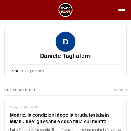
Vai
al
contenuto
D
Daniele Tagliaferri
594
articoli pubblicati
ULTIMI ARTICOLI
594 totali
27 Apr 2026 · 09:00
Modric, le condizioni dopo la brutta testata in
Milan-Juve: gli esami e cosa filtra sul rientro
Luka Modric, nella serata di ieri, è uscito dal campo contro la Juventus