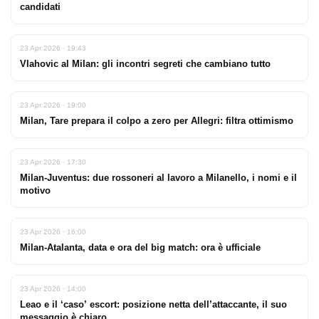
candidati
23 Apr 2026 · 19:43
Vlahovic al Milan: gli incontri segreti che cambiano tutto
23 Apr 2026 · 19:00
Milan, Tare prepara il colpo a zero per Allegri: filtra ottimismo
23 Apr 2026 · 17:30
Milan-Juventus: due rossoneri al lavoro a Milanello, i nomi e il
motivo
23 Apr 2026 · 16:00
Milan-Atalanta, data e ora del big match: ora è ufficiale
23 Apr 2026 · 14:00
Leao e il ‘caso’ escort: posizione netta dell’attaccante, il suo
messaggio è chiaro