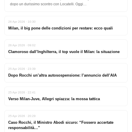
dopo un durissimo scontro con Locatelli. Oggi…
26 Apr 2026 · 10:30
Milan, il big pone delle condizioni per restare: ecco quali
26 Apr 2026 · 09:02
Clamoroso dall’Inghilterra, il top vuole il Milan: la situazione
25 Apr 2026 · 23:39
Dopo Rocchi un’altra autosospensione: l’annuncio dell’AIA
25 Apr 2026 · 22:41
Verso Milan-Juve, Allegri spiazza: la mossa tattica
25 Apr 2026 · 20:29
Caso Rocchi, il Ministro Abodi sicuro: “Fossero accertate
responsabilità…”