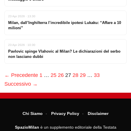
23 Apr 2026 · 13:30
Milan, dall’Inghilterra l’incredibile ipotesi Lukaku: “Affare a 10
milioni”
23 Apr 2026 · 10:30
Pavlovic spinge Vlahovic al Milan? Le dichiarazioni del serbo
non lasciano dubbi
← Precedente
1
…
25
26
27
28
29
…
33
Successivo →
Chi Siamo
Privacy Policy
Disclaimer
SpazioMilan
è un supplemento editoriale della Testata