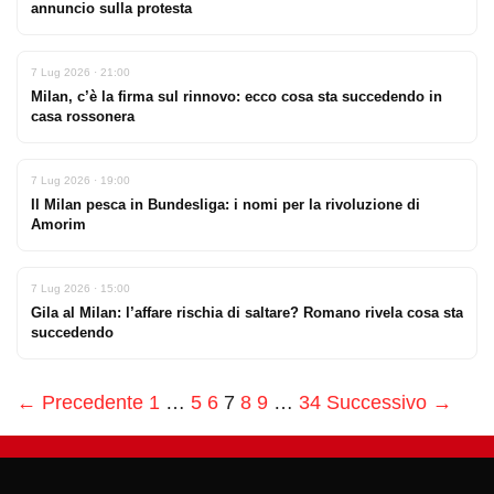
annuncio sulla protesta
7 Lug 2026 · 21:00
Milan, c’è la firma sul rinnovo: ecco cosa sta succedendo in
casa rossonera
7 Lug 2026 · 19:00
Il Milan pesca in Bundesliga: i nomi per la rivoluzione di
Amorim
7 Lug 2026 · 15:00
Gila al Milan: l’affare rischia di saltare? Romano rivela cosa sta
succedendo
← Precedente
1
…
5
6
7
8
9
…
34
Successivo →