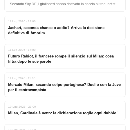
Secondo Sky DE, i gialloneri hanno riattivato la caccia al trequartista
del…
11 Lug 2026 · 19:00
Jashari, seconda chance o addio? Arriva la decisione
definitiva di Amorim
11 Lug 2026 · 17:00
Futuro Rabiot, il francese rompe il silenzio sul Milan: cosa
filtra dopo le sue parole
11 Lug 2026 · 11:00
Mercato Milan, secondo colpo portoghese? Duello con la Juve
per il centrocampista
10 Lug 2026 · 23:00
Milan, Cardinale è netto: la dichiarazione toglie ogni dubbio!
10 Lug 2026 · 19:00