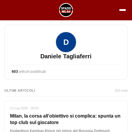
Vai
al
contenuto
D
Daniele Tagliaferri
603
articoli pubblicati
ULTIMI ARTICOLI
603 totali
12 Lug 2026 · 09:00
Milan, la corsa all’obiettivo si complica: spunta un
top club sul giocatore
Kostantinos Karetsas finisce nel mirino del Borussia Dortmund.