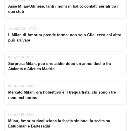
Asse Milan-Udinese, tanti i nomi in ballo: contatti serrati tra i
due club
10 Lug 2026 · 17:00
Il Milan di Amorim prende forma: non solo Gila, ecco chi altro
può arrivare
9 Lug 2026 · 11:00
Sorpresa Milan, può dire addio dopo un anno: duello fra
Atalanta e Atletico Madrid
9 Lug 2026 · 09:00
Mercato Milan, ora l’obiettivo è il trequartista: chi sono i tre
nomi nel mirino
8 Lug 2026 · 22:30
Milan, Amorim rivoluziona la fascia sinistra: la scelta su
Estupinan e Bartesaghi