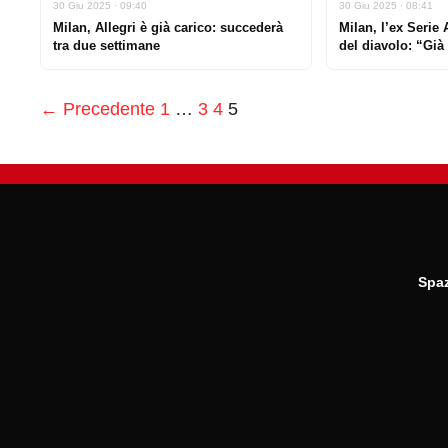
30 Giu 2025 · 09:40
30 Giu 2025 · 08:41
Milan, Allegri è già carico: succederà
Milan, l’ex Serie 
tra due settimane
del diavolo: “Già
← Precedente
1
…
3
4
5
Spaz