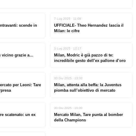
7 Lug 2025 · 11:08
entravanti: scende in
UFFICIALE- Theo Hernandez lascia il
Milan: le cifre
3 Lug 2025 · 12:17
ù vicino grazie a…
Milan, Modric è già pazzo di te:
incredibile gesto dell’ex pallone d’oro
30 Giu 2025 · 13:00
ercato per Leoni: Tare
Milan, attenta alla beffa: la Juventus
rpresa
piomba sull’obiettivo di mercato
30 Giu 2025 · 10:30
re scatenato: un ex
Mercato Milan, Tare punta al bomber
della Champions