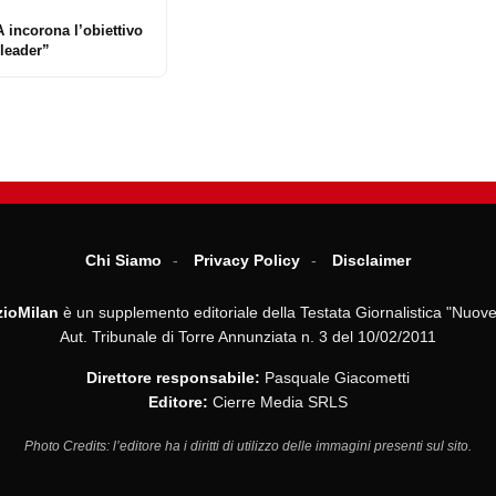
A incorona l’obiettivo
 leader”
Chi Siamo
Privacy Policy
Disclaimer
ioMilan
è un supplemento editoriale della Testata Giornalistica "Nuove
Aut. Tribunale di Torre Annunziata n. 3 del 10/02/2011
Direttore responsabile:
Pasquale Giacometti
Editore:
Cierre Media SRLS
Photo Credits: l’editore ha i diritti di utilizzo delle immagini presenti sul sito.