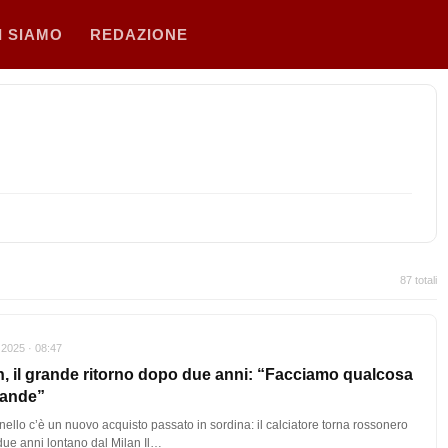
I SIAMO
REDAZIONE
87 totali
 2025 · 08:47
n, il grande ritorno dopo due anni: “Facciamo qualcosa
rande”
nello c’è un nuovo acquisto passato in sordina: il calciatore torna rossonero
ue anni lontano dal Milan Il…