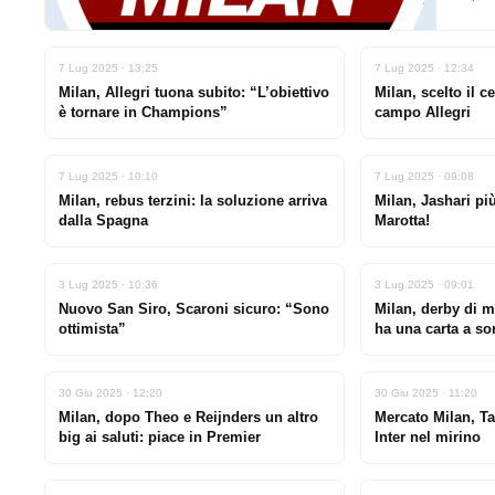
7 Lug 2025 · 13:25
7 Lug 2025 · 12:34
Milan, Allegri tuona subito: “L’obiettivo
Milan, scelto il c
è tornare in Champions”
campo Allegri
7 Lug 2025 · 10:10
7 Lug 2025 · 09:08
Milan, rebus terzini: la soluzione arriva
Milan, Jashari pi
dalla Spagna
Marotta!
3 Lug 2025 · 10:36
3 Lug 2025 · 09:01
Nuovo San Siro, Scaroni sicuro: “Sono
Milan, derby di m
ottimista”
ha una carta a so
30 Giu 2025 · 12:20
30 Giu 2025 · 11:20
Milan, dopo Theo e Reijnders un altro
Mercato Milan, Ta
big ai saluti: piace in Premier
Inter nel mirino