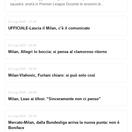
squadra: andrà in Premier League Durante le sessioni di
calciomercato…
22 Lug 2025 · 17:45
UFFICIALE-Lascia il Milan, c’è il comunicato
22 Lug 2025 · 16:00
Milan, Allegri lo boccia: si pensa al clamoroso ritorno
22 Lug 2025 · 14:50
Milan-Vlahovic, Furlani chiaro: si può solo così
22 Lug 2025 · 13:59
Milan, Leao ai tifosi: “Sinceramente non ci penso”
21 Lug 2025 · 13:15
Mercato-Milan, dalla Bundesliga arriva la nuova punta: non è
Boniface