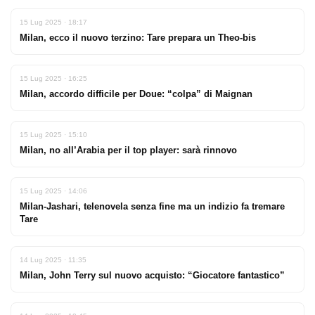
15 Lug 2025 · 18:17
Milan, ecco il nuovo terzino: Tare prepara un Theo-bis
15 Lug 2025 · 16:25
Milan, accordo difficile per Doue: “colpa” di Maignan
15 Lug 2025 · 15:10
Milan, no all’Arabia per il top player: sarà rinnovo
15 Lug 2025 · 14:06
Milan-Jashari, telenovela senza fine ma un indizio fa tremare
Tare
14 Lug 2025 · 11:35
Milan, John Terry sul nuovo acquisto: “Giocatore fantastico”