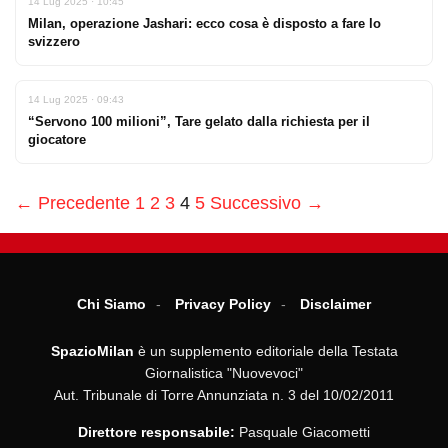
14 Lug 2025 · 10:45
Milan, operazione Jashari: ecco cosa è disposto a fare lo
svizzero
14 Lug 2025 · 09:43
“Servono 100 milioni”, Tare gelato dalla richiesta per il
giocatore
← Precedente
1
2
3
4
5
Successivo →
Chi Siamo
Privacy Policy
Disclaimer
SpazioMilan
è un supplemento editoriale della Testata
Giornalistica "Nuovevoci"
Aut. Tribunale di Torre Annunziata n. 3 del 10/02/2011
Direttore responsabile:
Pasquale Giacometti