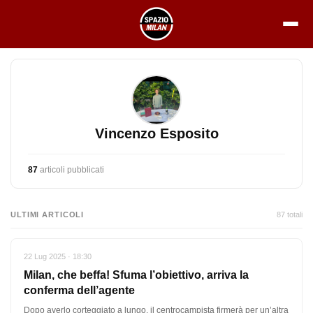
Vai
al
contenuto
Vincenzo Esposito
87
articoli pubblicati
ULTIMI ARTICOLI
87 totali
22 Lug 2025 · 18:30
Milan, che beffa! Sfuma l’obiettivo, arriva la
conferma dell’agente
Dopo averlo corteggiato a lungo, il centrocampista firmerà per un’altra