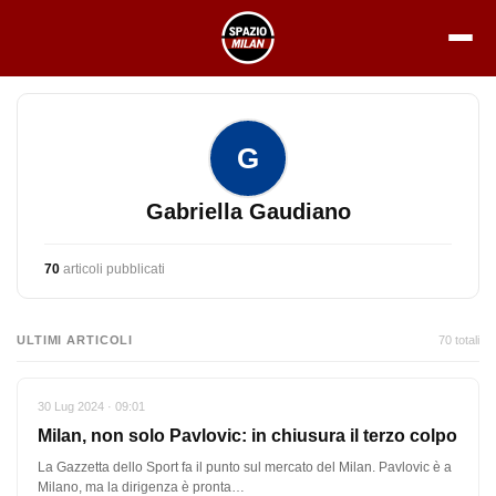
Vai
al
contenuto
G
Gabriella Gaudiano
70
articoli pubblicati
ULTIMI ARTICOLI
70 totali
30 Lug 2024 · 09:01
Milan, non solo Pavlovic: in chiusura il terzo colpo
La Gazzetta dello Sport fa il punto sul mercato del Milan. Pavlovic è a
Milano, ma la dirigenza è pronta…