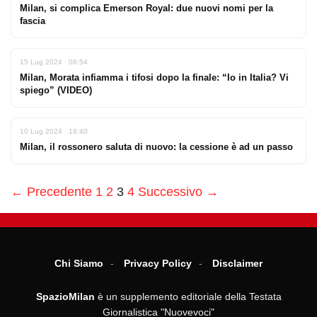
Milan, si complica Emerson Royal: due nuovi nomi per la
fascia
15 Lug 2024 · 08:54
Milan, Morata infiamma i tifosi dopo la finale: “Io in Italia? Vi
spiego” (VIDEO)
10 Lug 2024 · 18:40
Milan, il rossonero saluta di nuovo: la cessione è ad un passo
← Precedente
1
2
3
4
Successivo →
Chi Siamo
Privacy Policy
Disclaimer
SpazioMilan
è un supplemento editoriale della Testata
Giornalistica "Nuovevoci"