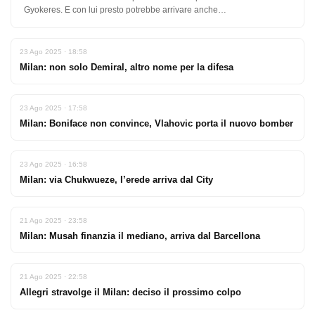
Gyokeres. E con lui presto potrebbe arrivare anche…
23 Ago 2025 · 18:58
Milan: non solo Demiral, altro nome per la difesa
23 Ago 2025 · 17:58
Milan: Boniface non convince, Vlahovic porta il nuovo bomber
23 Ago 2025 · 16:58
Milan: via Chukwueze, l’erede arriva dal City
21 Ago 2025 · 23:58
Milan: Musah finanzia il mediano, arriva dal Barcellona
21 Ago 2025 · 22:58
Allegri stravolge il Milan: deciso il prossimo colpo