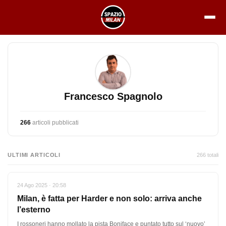
Vai
al
contenuto
Francesco Spagnolo
266
articoli pubblicati
ULTIMI ARTICOLI
266 totali
24 Ago 2025 · 20:58
Milan, è fatta per Harder e non solo: arriva anche
l’esterno
I rossoneri hanno mollato la pista Boniface e puntato tutto sul ‘nuovo’