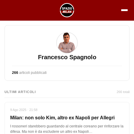
Vai
al
contenuto
Francesco Spagnolo
266
articoli pubblicati
ULTIMI ARTICOLI
266 totali
9 Ago 2025 · 21:58
Milan: non solo Kim, altro ex Napoli per Allegri
I rossoneri starebbero guardando al centrale coreano per rinforzare la
difesa. Ma non è da escludere un altro ex Napoli…